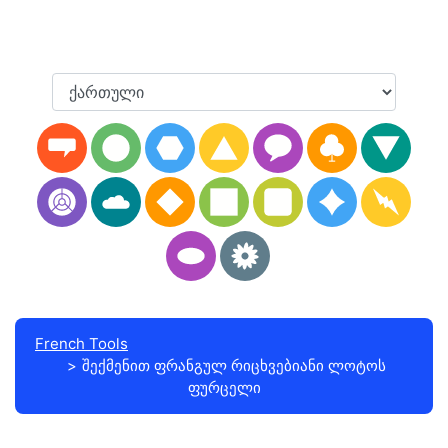
French Tools
შექმენით ფრანგულ რიცხვებიანი ლოტოს
ფურცელი