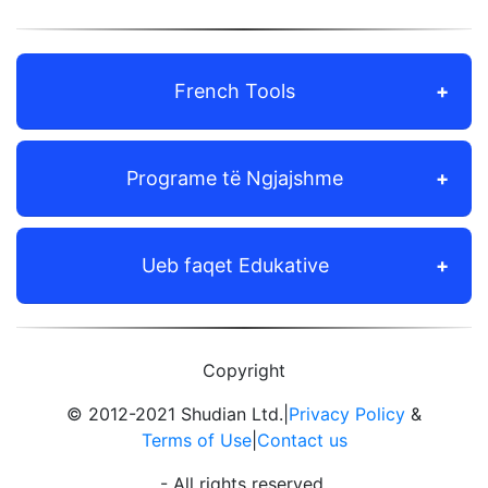
French Tools
Programe të Ngjajshme
Ueb faqet Edukative
Copyright
© 2012-2021 Shudian Ltd.|
Privacy Policy
&
Terms of Use
|
Contact us
- All rights reserved.