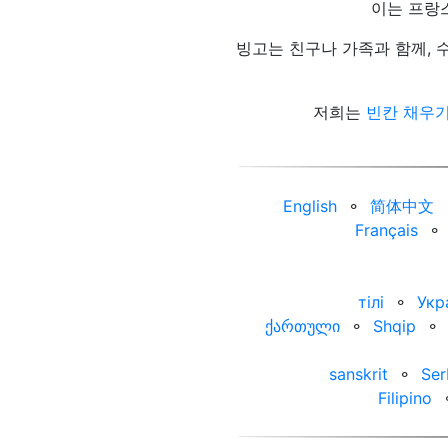
이는 프랑
빙고는 친구나 가족과 함께, 
저희는
빈칸 채우
English
⚬
简体中文
Français
⚬
тілі
⚬
Укр
ქართული
⚬
Shqip
⚬
sanskrit
⚬
Ser
Filipino