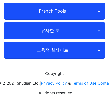
French Tools
유사한 도구
교육적 웹사이트
Copyright
12-2021 Shudian Ltd.|
Privacy Policy
&
Terms of Use
|
Conta
- All rights reserved.