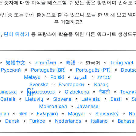
스 숫자에 대한 지식을 테스트할 수 있는 좋은 방법이며 인쇄도 
수업 중 또는 단체 활동으로 할 수 있으니 오늘 한 번 해 보고 
은 어떨까요?
기
,
단어 뒤섞기
등 프랑스어 학습을 위한 다른 워크시트 생성도구
⚬
繁體中文
⚬
ภาษาไทย
⚬
粵語
⚬
한국어
⚬
Tiếng Việt
Русский
⚬
Português (BR)
⚬
Português (PT)
⚬
Deuts
Melayu
⚬
Polski
⚬
العربية‏
⚬
עברית‏
Svenska
⚬
Български
⚬
Қазақ
аїнська
⚬
မြန်မာဘာသာ
⚬
Oʻzbekcha
⚬
नेपाली
⚬
Тоҷик
Català
⚬
Lietuvių
⚬
Slovene
⚬
Latviešu
⚬
Eesti
⚬
S
Монгол хэл
⚬
Javanese
bian
⚬
বাংলা
⚬
Ελληνικά
⚬
Magyar
⚬
Slovenský
⚬
No
⚬
Dansk
⚬
Türkçe
⚬
Nederlands
⚬
Italiano
⚬
Bahasa 