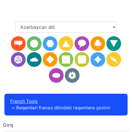
French Tools
Rəqəmləri fransız dilindəki rəqəmlərə çevirin
Giriş