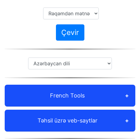
Çevir
French Tools
Təhsil üzrə veb-saytlar