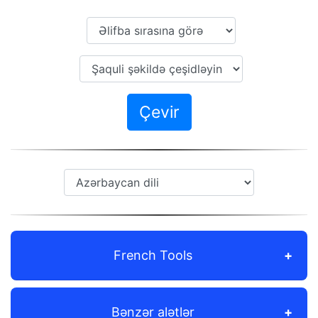
Çevir
French Tools
Bənzər alətlər