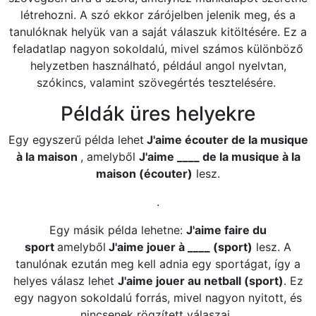
létrehozni. A szó ekkor zárójelben jelenik meg, és a
tanulóknak helyük van a saját válaszuk kitöltésére. Ez a
feladatlap nagyon sokoldalú, mivel számos különböző
helyzetben használható, például angol nyelvtan,
szókincs, valamint szövegértés tesztelésére.
Példák üres helyekre
Egy egyszerű példa lehet
J'aime écouter de la musique
à la maison
, amelyből
J'aime ____ de la musique à la
maison (écouter)
lesz.
.
Egy másik példa lehetne:
J'aime faire du
sport
amelyből
J'aime jouer à ____ (sport)
lesz. A
tanulónak ezután meg kell adnia egy sportágat, így a
helyes válasz lehet
J'aime jouer au netball (sport)
. Ez
egy nagyon sokoldalú forrás, mivel nagyon nyitott, és
nincsenek rögzített válaszai.