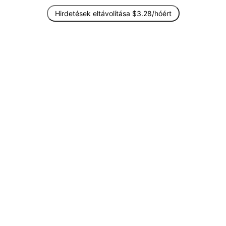
Hirdetések eltávolítása $3.28/hóért