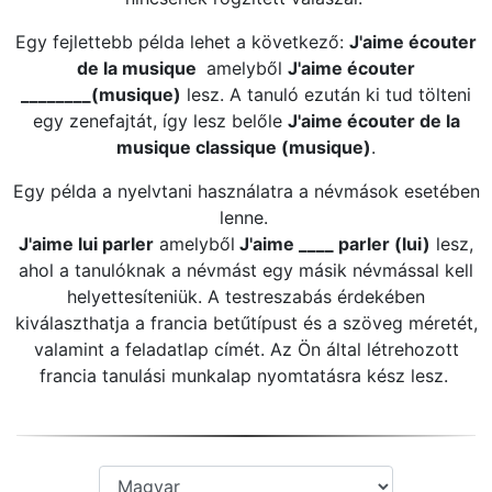
Egy fejlettebb példa lehet a következő:
J'aime écouter
de la musique
amelyből
J'aime écouter
________(musique)
lesz. A tanuló ezután ki tud tölteni
egy zenefajtát, így lesz belőle
J'aime écouter de la
musique classique (musique)
.
Egy példa a nyelvtani használatra a névmások esetében
lenne.
J'aime lui parler
amelyből
J'aime ____ parler (lui)
lesz,
ahol a tanulóknak a névmást egy másik névmással kell
helyettesíteniük. A testreszabás érdekében
kiválaszthatja a francia betűtípust és a szöveg méretét,
valamint a feladatlap címét. Az Ön által létrehozott
francia tanulási munkalap nyomtatásra kész lesz.