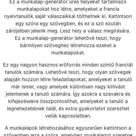
Ez a munkalap-generátor üres helyeket tartalmazó
munkalapokat hoz létre, amelyeket a francia
nyelvtanulók saját válaszaikkal tölthetnek ki. Kattintson
egy szóra egy szövegben, és ez a szó ezután
zárójelben jelenik meg. Lesz hely a válasz megírására.
Ez a munkalap-generátor lehetővé teszi, hogy
bármilyen szöveghez létrehozza ezeket a
munkalapokat.
Ez egy nagyon hasznos erőforrás minden szintű franciát
tanulók számára. Lehetővé teszi, hogy olyan szövegek
alapján hozzon létre feladatlapokat, amelyeket a tanuló
már ismer, vagy amelyek különösen nagy kihívást
jelentenek a tanuló számára. Így azokra a szavakra és
kifejezésekre összpontosíthat, amelyeket a tanuló a
legnehezebbnek talál, és extra gyakorlatot szerezhet
velük kapcsolatban.
A munkalapok létrehozásához egyszerűen kattintson a
szövegben arra a szóra, amelyhez munkalapot szeretne