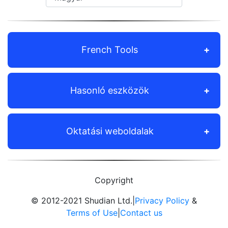
French Tools
Hasonló eszközök
Oktatási weboldalak
Copyright
© 2012-2021 Shudian Ltd.|
Privacy Policy
&
Terms of Use
|
Contact us