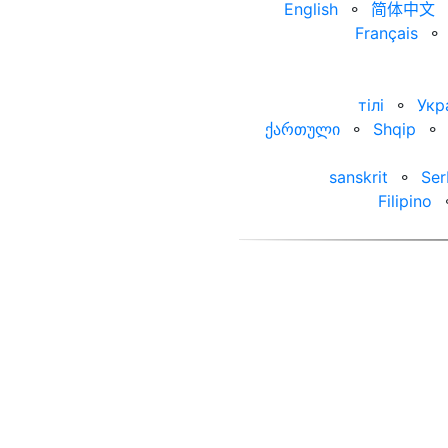
English
⚬
简体中文
Français
⚬
тілі
⚬
Укр
ქართული
⚬
Shqip
⚬
sanskrit
⚬
Ser
Filipino