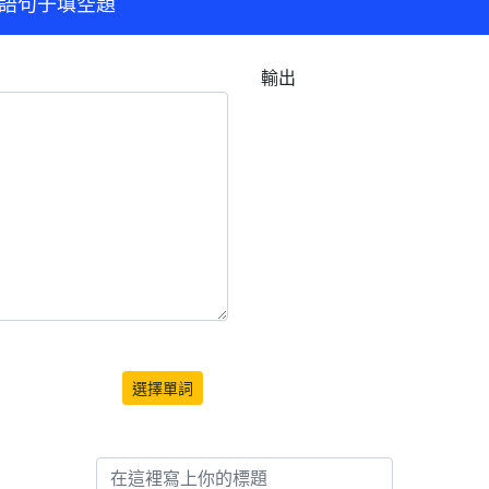
語句子填空題
輸出
選擇單詞