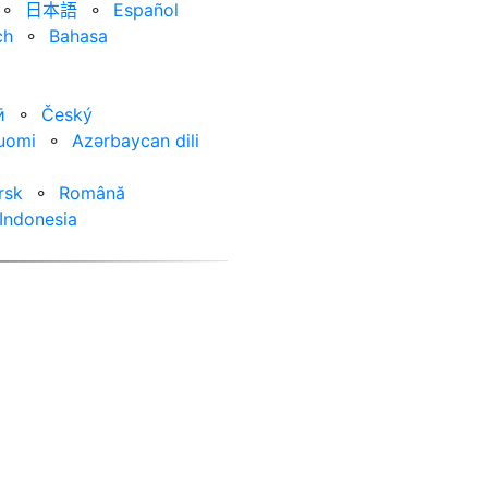
⚬
日本語
⚬
Español
ch
⚬
Bahasa
ӣ
⚬
Český
uomi
⚬
Azərbaycan dili
rsk
⚬
Română
Indonesia