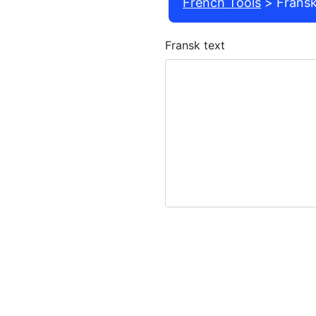
French Tools
Fransk
Fransk text