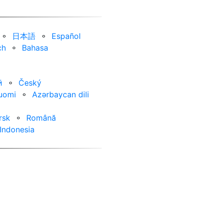
⚬
日本語
⚬
Español
ch
⚬
Bahasa
ӣ
⚬
Český
uomi
⚬
Azərbaycan dili
rsk
⚬
Română
Indonesia