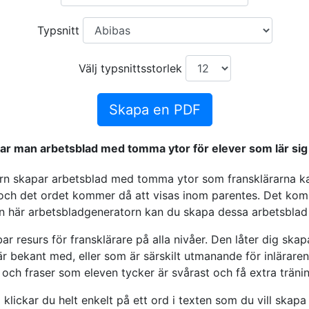
Typsnitt
Välj typsnittsstorlek
Skapa en PDF
ar man arbetsblad med tomma ytor för elever som lär sig
n skapar arbetsblad med tomma ytor som fransklärarna kan
t och det ordet kommer då att visas inom parentes. Det ko
en här arbetsbladgeneratorn kan du skapa dessa arbetsblad f
r resurs för fransklärare på alla nivåer. Den låter dig sk
är bekant med, eller som är särskilt utmanande för inläraren
 och fraser som eleven tycker är svårast och få extra träni
klickar du helt enkelt på ett ord i texten som du vill skapa