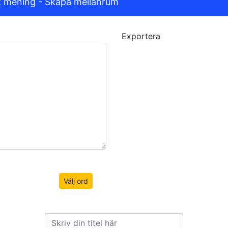
 mening - Skapa mellanrum
Exportera
Välj ord