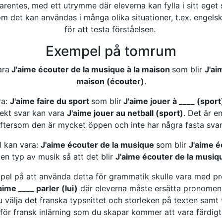
entes, med ett utrymme där eleverna kan fylla i sitt eget 
m det kan användas i många olika situationer, t.ex. engels
för att testa förståelsen.
Exempel på tomrum
ara
J'aime écouter de la musique à la maison
som blir
J'ai
maison (écouter)
.
ra:
J'aime faire du sport
som blir
J'aime jouer à ____ (sport
rekt svar kan vara
J'aime jouer au netball (sport)
. Det är e
ftersom den är mycket öppen och inte har några fasta sva
l kan vara:
J'aime écouter de la musique
som blir
J'aime é
 en typ av musik så att det blir
J'aime écouter de la musiq
pel på att använda detta för grammatik skulle vara med 
aime ____ parler (lui)
där eleverna måste ersätta pronomen
 välja det franska typsnittet och storleken på texten samt t
för fransk inlärning som du skapar kommer att vara färdigt 