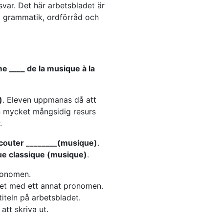
svar. Det här arbetsbladet är
k grammatik, ordförråd och
me ____ de la musique à la
)
. Eleven uppmanas då att
n mycket mångsidig resurs
r.
couter ________(musique)
.
ue classique (musique)
.
pronomen.
et med ett annat pronomen.
iteln på arbetsbladet.
att skriva ut.