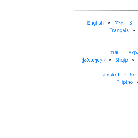
English
⚬
简体中文
Français
⚬
тілі
⚬
Укр
ქართული
⚬
Shqip
⚬
sanskrit
⚬
Ser
Filipino