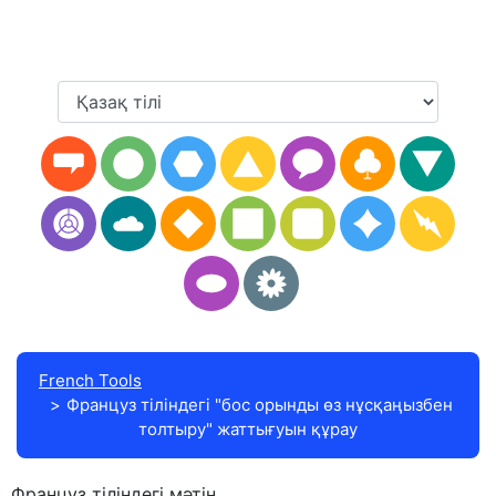
French Tools
Француз тіліндегі "бос орынды өз нұсқаңызбен
толтыру" жаттығуын құрау
Француз тіліндегі мәтін