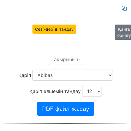
Сөз(-дер)ді таңдау
Қайта
орнату
Қаріп
Қаріп өлшемін таңдау
PDF файл жасау