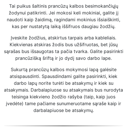
Tai puikus šaltinis prancūzų kalbos besimokančiųjų
žodynui patikrinti. Jei mokosi keli mokiniai, galite jį
naudoti kaip žaidimą, ragindami mokinius išsiaiškinti,
kas per nustatytą laiką iššifruos daugiau žodžių.
Įveskite žodžius, atskirtus tarpais arba kableliais.
Kiekvienas atskiras žodis bus užšifruotas, bet jūsų
sąrašas bus išsaugotas ta pačia tvarka. Galite pasirinkti
prancūzišką šriftą ir jo dydį savo darbo lape.
Sukurtą prancūzų kalbos mokymosi lapą galėsite
atsispausdinti. Spausdindami galite pasirinkti, kiek
darbo lapų norite turėti be atsakymų ir kiek su
atsakymais. Darbalapiuose su atsakymais bus nurodyta
teisinga kiekvieno žodžio rašyba (taip, kaip juos
įvedėte) tame pačiame sunumeruotame sąraše kaip ir
darbalapiuose be atsakymų.