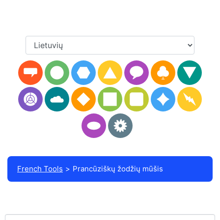
French Tools
Prancūziškų žodžių mūšis