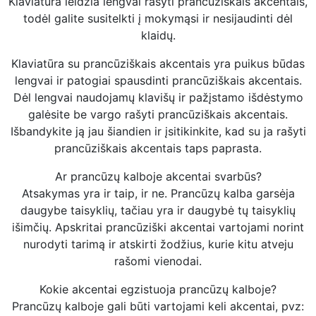
Klaviatūra leidžia lengvai rašyti prancūziškais akcentais,
todėl galite susitelkti į mokymąsi ir nesijaudinti dėl
klaidų.
Klaviatūra su prancūziškais akcentais yra puikus būdas
lengvai ir patogiai spausdinti prancūziškais akcentais.
Dėl lengvai naudojamų klavišų ir pažįstamo išdėstymo
galėsite be vargo rašyti prancūziškais akcentais.
Išbandykite ją jau šiandien ir įsitikinkite, kad su ja rašyti
prancūziškais akcentais taps paprasta.
Ar prancūzų kalboje akcentai svarbūs?
Atsakymas yra ir taip, ir ne. Prancūzų kalba garsėja
daugybe taisyklių, tačiau yra ir daugybė tų taisyklių
išimčių. Apskritai prancūziški akcentai vartojami norint
nurodyti tarimą ir atskirti žodžius, kurie kitu atveju
rašomi vienodai.
Kokie akcentai egzistuoja prancūzų kalboje?
Prancūzų kalboje gali būti vartojami keli akcentai, pvz: