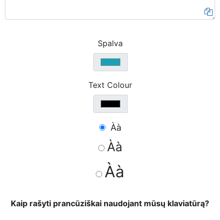
Spalva
Text Colour
Àà
Àà
Àà
Kaip rašyti prancūziškai naudojant mūsų klaviatūrą?