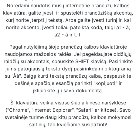
Norėdami naudotis mūsų internetine prancūzų kalbos
klaviatūra, galite įvesti ir spustelėti prancūzišką akcentą,
kurį norite įterpti į tekstą. Arba galite įvesti turinį ir, kai
norite akcento, įvesti toliau pateiktą kodą, taigi a1 - à,
a2 - â ir t. t.
Pagal nutylėjimą šioje prancūzų kalbos klaviatūroje
naudojamos mažosios raidės. Jei pageidaujate didžiųjų
raidžių su akcentais, spauskite SHIFT klavišą. Pasirinkite
jums patogiausią teksto dydį pasirinkdami piktogramą
su "Àà". Baigę kurti tekstą prancūzų kalba, paspauskite
dešinėje apačioje esančią parinktį "Kopijuoti" ir
įklijuokite jį į savo dokumentą.
Ši klaviatūra veikia visose šiuolaikinėse naršyklėse
("Chrome", "Internet Explorer", "Safari" ar kitose). Savo
svetainėje turime daug kitų prancūzų kalbos mokymosi
šaltinių, tad kviečiame susipažinti!