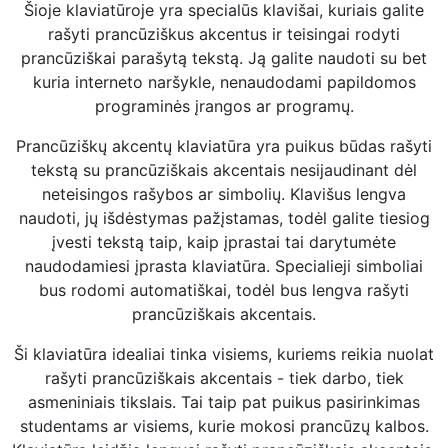
Šioje klaviatūroje yra specialūs klavišai, kuriais galite
rašyti prancūziškus akcentus ir teisingai rodyti
prancūziškai parašytą tekstą. Ją galite naudoti su bet
kuria interneto naršykle, nenaudodami papildomos
programinės įrangos ar programų.
Prancūziškų akcentų klaviatūra yra puikus būdas rašyti
tekstą su prancūziškais akcentais nesijaudinant dėl
neteisingos rašybos ar simbolių. Klavišus lengva
naudoti, jų išdėstymas pažįstamas, todėl galite tiesiog
įvesti tekstą taip, kaip įprastai tai darytumėte
naudodamiesi įprasta klaviatūra. Specialieji simboliai
bus rodomi automatiškai, todėl bus lengva rašyti
prancūziškais akcentais.
Ši klaviatūra idealiai tinka visiems, kuriems reikia nuolat
rašyti prancūziškais akcentais - tiek darbo, tiek
asmeniniais tikslais. Tai taip pat puikus pasirinkimas
studentams ar visiems, kurie mokosi prancūzų kalbos.