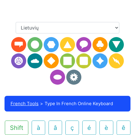
French Tools
Type In French Online Keyboard
Shift