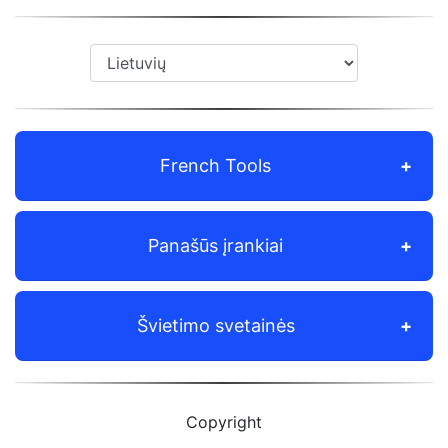
French Tools
Panašūs įrankiai
Švietimo svetainės
Copyright