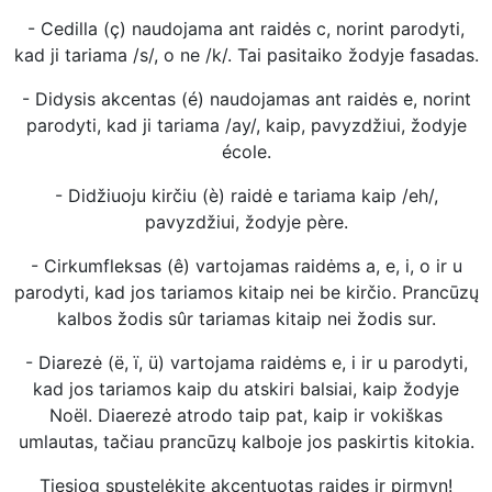
- Cedilla (ç) naudojama ant raidės c, norint parodyti,
kad ji tariama /s/, o ne /k/. Tai pasitaiko žodyje fasadas.
- Didysis akcentas (é) naudojamas ant raidės e, norint
parodyti, kad ji tariama /ay/, kaip, pavyzdžiui, žodyje
école.
- Didžiuoju kirčiu (è) raidė e tariama kaip /eh/,
pavyzdžiui, žodyje père.
- Cirkumfleksas (ê) vartojamas raidėms a, e, i, o ir u
parodyti, kad jos tariamos kitaip nei be kirčio. Prancūzų
kalbos žodis sûr tariamas kitaip nei žodis sur.
- Diarezė (ë, ï, ü) vartojama raidėms e, i ir u parodyti,
kad jos tariamos kaip du atskiri balsiai, kaip žodyje
Noël. Diaerezė atrodo taip pat, kaip ir vokiškas
umlautas, tačiau prancūzų kalboje jos paskirtis kitokia.
Tiesiog spustelėkite akcentuotas raides ir pirmyn!