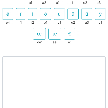
a1
a2
c1
e1
e2
e3
e4
i1
i2
o1
u1
u2
u3
y1
oe'
ae'
e"