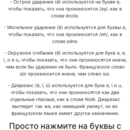
- Острое ударение (é) используется на букве e,
чтобы показать, что она произносится /ay/, как в
слове école.
- Могильное ударение (è) используется для буквы e,
чтобы показать, что она произносится /eh/, как в
слове père.
- Окружное сгибание (ê) используется для букв a, e,
i, o и u, чтобы показать, что они произносятся иначе,
чем если бы ударения не было. Французское слово
sûr произносится иначе, чем слово sur.
- Диарезис (ë, ï, ü) используется для букв e, i и u,
чтобы показать, что они произносятся как две
отдельные гласные, как в слове Noël. Диарезис
выглядит так же, как немецкий умлаут, но во
французском языке имеет другое назначение.
Просто нажмите на буквы с