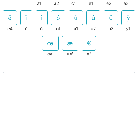
a1
a2
c1
e1
e2
e3
e4
i1
i2
o1
u1
u2
u3
y1
oe'
ae'
e"