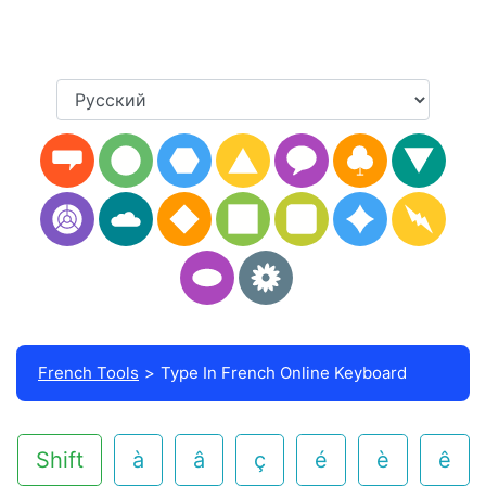
French Tools
Type In French Online Keyboard
Shift