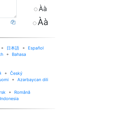
Àà
Àà
⚬
日本語
⚬
Español
ch
⚬
Bahasa
ӣ
⚬
Český
uomi
⚬
Azərbaycan dili
rsk
⚬
Română
Indonesia