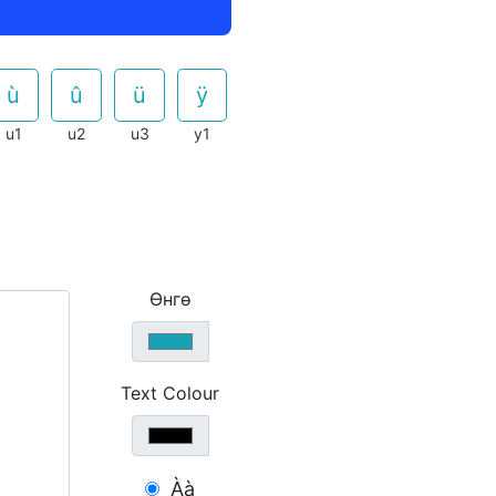
u1
u2
u3
y1
Өнгө
Text Colour
Àà