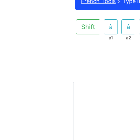
French Tools
Type I
Shift
a1
a2