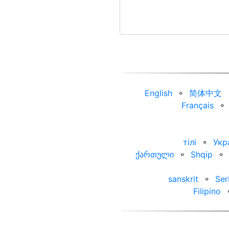
English
⚬
简体中文
Français
⚬
тілі
⚬
Укр
ქართული
⚬
Shqip
⚬
sanskrit
⚬
Ser
Filipino