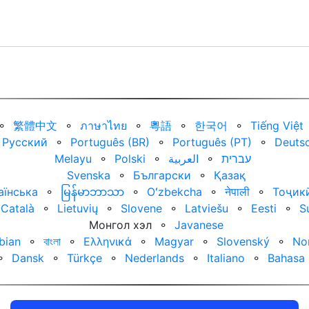
⚬
繁體中文
⚬
ภาษาไทย
⚬
粵語
⚬
한국어
⚬
Tiếng Việt
Русский
⚬
Português (BR)
⚬
Português (PT)
⚬
Deuts
Melayu
⚬
Polski
⚬
العربية‏
⚬
עברית‏
Svenska
⚬
Български
⚬
Қазақ
аїнська
⚬
မြန်မာဘာသာ
⚬
Oʻzbekcha
⚬
नेपाली
⚬
Тоҷик
Català
⚬
Lietuvių
⚬
Slovene
⚬
Latviešu
⚬
Eesti
⚬
S
Монгол хэл
⚬
Javanese
bian
⚬
বাংলা
⚬
Ελληνικά
⚬
Magyar
⚬
Slovenský
⚬
No
⚬
Dansk
⚬
Türkçe
⚬
Nederlands
⚬
Italiano
⚬
Bahasa 