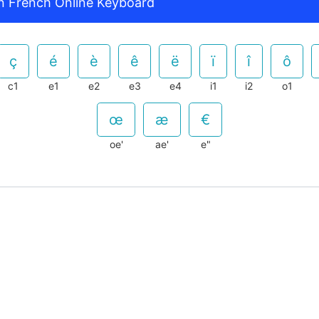
n French Online Keyboard
c1
e1
e2
e3
e4
i1
i2
o1
oe'
ae'
e"