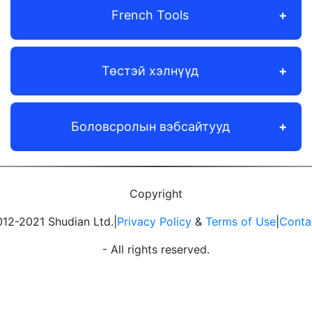
French Tools
Төстэй хэлнүүд
Боловсролын вэбсайтууд
Copyright
12-2021 Shudian Ltd.|
Privacy Policy
&
Terms of Use
|
Conta
- All rights reserved.