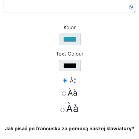
Kolor
Text Colour
Àà
Àà
Àà
Jak pisać po francusku za pomocą naszej klawiatury?