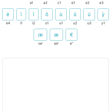
a1
a2
c1
e1
e2
e3
e4
i1
i2
o1
u1
u2
u3
y1
oe'
ae'
e"