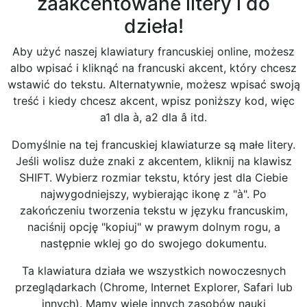
zaakcentowane litery i do
dzieła!
Aby użyć naszej klawiatury francuskiej online, możesz
albo wpisać i kliknąć na francuski akcent, który chcesz
wstawić do tekstu. Alternatywnie, możesz wpisać swoją
treść i kiedy chcesz akcent, wpisz poniższy kod, więc
a1 dla à, a2 dla â itd.
Domyślnie na tej francuskiej klawiaturze są małe litery.
Jeśli wolisz duże znaki z akcentem, kliknij na klawisz
SHIFT. Wybierz rozmiar tekstu, który jest dla Ciebie
najwygodniejszy, wybierając ikonę z "à". Po
zakończeniu tworzenia tekstu w języku francuskim,
naciśnij opcję "kopiuj" w prawym dolnym rogu, a
następnie wklej go do swojego dokumentu.
Ta klawiatura działa we wszystkich nowoczesnych
przeglądarkach (Chrome, Internet Explorer, Safari lub
innych). Mamy wiele innych zasobów nauki