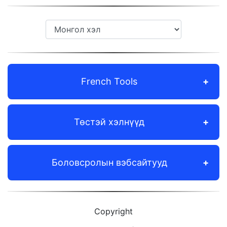
French Tools
Төстэй хэлнүүд
Боловсролын вэбсайтууд
Copyright