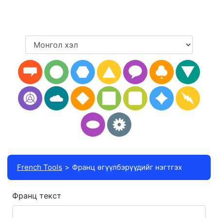
French Tools
Франц өгүүлбэрүүдийг нэгтгэх
Франц текст