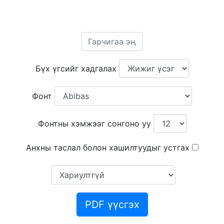
Бүх үгсийг хадгалах
Фонт
Фонтны хэмжээг сонгоно уу
Анхны таслал болон хашилтуудыг устгах
PDF үүсгэх