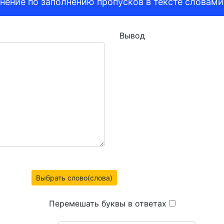
нение по заполнению пропусков в тексте словами
Вывод
Выбрать слово(слова)
Перемешать буквы в ответах