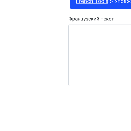
French Tools
Упраж
Французский текст