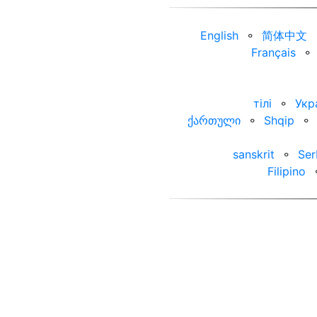
English
⚬
简体中文
Français
⚬
тілі
⚬
Укр
ქართული
⚬
Shqip
⚬
sanskrit
⚬
Ser
Filipino