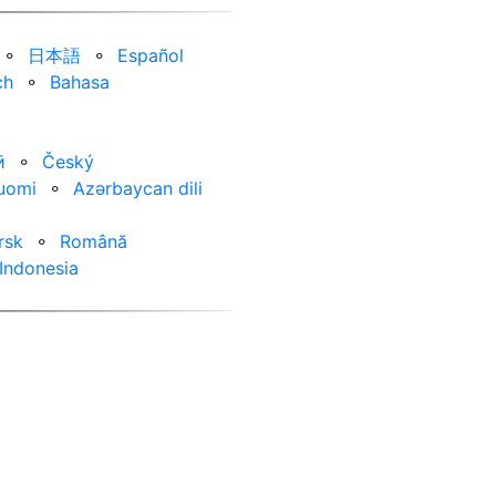
⚬
日本語
⚬
Español
ch
⚬
Bahasa
ӣ
⚬
Český
uomi
⚬
Azərbaycan dili
rsk
⚬
Română
Indonesia