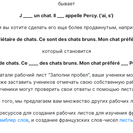
бывает
J ____ un chat. Il ___ appelle Percy. ('ai, s')
и вы хотите сделать его еще более продвинутым, напри
riétaire de chats. Ce sont des chats bruns. Mon chat préfé
который становится
de chats. Ce ____ des chats bruns. Mon chat préféré ___ Pe
чатали рабочий лист "Заполни пробел", ваши ученики мо
же заставить учеников отмечать свою собственную ра
ученики могут проверить свои ответы с помощью листа
 того, мы предлагаем вам множество других рабочих л
 ресурсов для создания рабочих листов для изучения ф
амблер слов
, и создание французских слов-чисел
листы