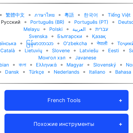
⚬
繁體中文
⚬
ภาษาไทย
⚬
粵語
⚬
한국어
⚬
Tiếng Việt
Русский
⚬
Português (BR)
⚬
Português (PT)
⚬
Deuts
Melayu
⚬
Polski
⚬
العربية‏
⚬
עברית‏
Svenska
⚬
Български
⚬
Қазақ
аїнська
⚬
မြန်မာဘာသာ
⚬
Oʻzbekcha
⚬
नेपाली
⚬
Тоҷик
Català
⚬
Lietuvių
⚬
Slovene
⚬
Latviešu
⚬
Eesti
⚬
S
Монгол хэл
⚬
Javanese
bian
⚬
বাংলা
⚬
Ελληνικά
⚬
Magyar
⚬
Slovenský
⚬
No
⚬
Dansk
⚬
Türkçe
⚬
Nederlands
⚬
Italiano
⚬
Bahasa 
French Tools
Похожие инструменты