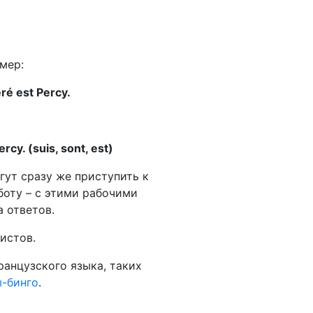
мер:
ré est Percy.
rcy. (suis, sont, est)
гут сразу же приступить к
боту – с этими рабочими
 ответов.
истов.
ранцузского языка, таких
-бинго
.