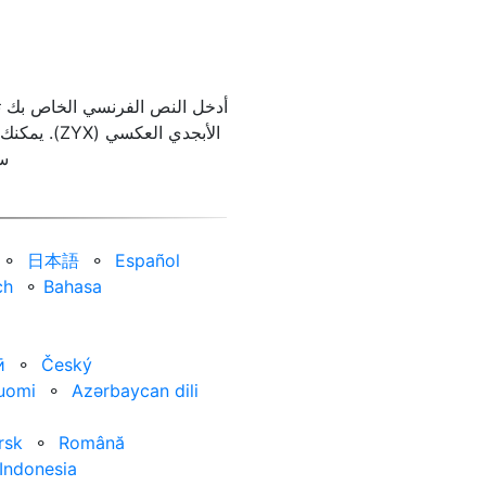
الأبجدي ال
سط
⚬
日本語
⚬
Español
ch
⚬
Bahasa
ӣ
⚬
Český
uomi
⚬
Azərbaycan dili
rsk
⚬
Română
Indonesia