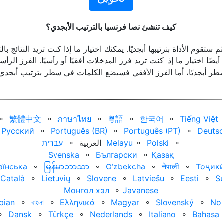
كيف تنشئ نصا فرنسيا بالترتيب الأبجدي؟
عكسي (ZYX). يمكنك أيضًا اختيار ما إذا كنت تريد فرز المدخلات أفقيًا أو رأسيًا. ال
ر أبجديًا، أما الفرز الأفقي فسيضع الكلمات في سطر بترتيب أبجدي
⚬
繁體中文
⚬
ภาษาไทย
⚬
粵語
⚬
한국어
⚬
Tiếng Việt
Русский
⚬
Português (BR)
⚬
Português (PT)
⚬
Deuts
⚬
Polski
⚬
Melayu
العربية‏
⚬
עברית‏
Svenska
⚬
Български
⚬
Қазақ
аїнська
⚬
မြန်မာဘာသာ
⚬
Oʻzbekcha
⚬
नेपाली
⚬
Тоҷик
Català
⚬
Lietuvių
⚬
Slovene
⚬
Latviešu
⚬
Eesti
⚬
S
Монгол хэл
⚬
Javanese
bian
⚬
বাংলা
⚬
Ελληνικά
⚬
Magyar
⚬
Slovenský
⚬
No
⚬
Dansk
⚬
Türkçe
⚬
Nederlands
⚬
Italiano
⚬
Bahasa 