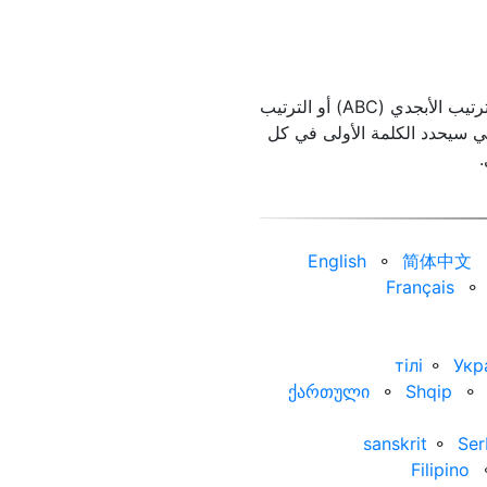
أدخل النص الفرنسي الخاص بك ثم ستقوم الأداة بترتيبها أبجديًا. يمكنك اختيار ما إذا كنت تريد النتائج بالترتيب الأبجدي (ABC) أو الترتيب
فرز الرأسي سيحدد الكلمة الأولى في كل
.
English
⚬
简体中文
Français
⚬
тілі
⚬
Укр
ქართული
⚬
Shqip
⚬
sanskrit
⚬
Ser
Filipino