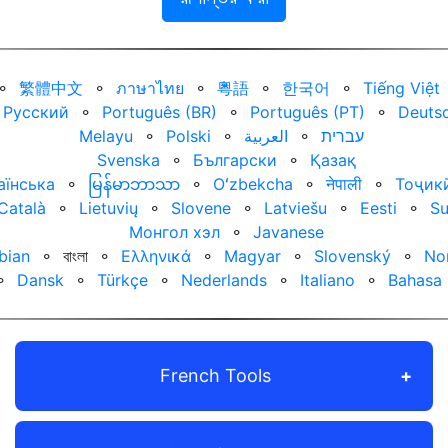
⚬
繁體中文
⚬
ภาษาไทย
⚬
粵語
⚬
한국어
⚬
Tiếng Việt
Русский
⚬
Português (BR)
⚬
Português (PT)
⚬
Deuts
Melayu
⚬
Polski
⚬
العربية‏
⚬
עברית‏
Svenska
⚬
Български
⚬
Қазақ
аїнська
⚬
မြန်မာဘာသာ
⚬
Oʻzbekcha
⚬
नेपाली
⚬
Тоҷик
Català
⚬
Lietuvių
⚬
Slovene
⚬
Latviešu
⚬
Eesti
⚬
S
Монгол хэл
⚬
Javanese
bian
⚬
বাংলা
⚬
Ελληνικά
⚬
Magyar
⚬
Slovenský
⚬
No
⚬
Dansk
⚬
Türkçe
⚬
Nederlands
⚬
Italiano
⚬
Bahasa 
French Tools