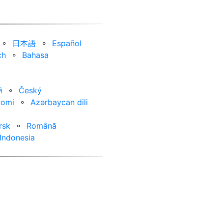
⚬
日本語
⚬
Español
ch
⚬
Bahasa
ӣ
⚬
Český
uomi
⚬
Azərbaycan dili
rsk
⚬
Română
Indonesia