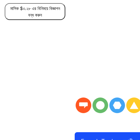
মাসিক $৩.২৮ এর বিনিময়ে বিজ্ঞাপন
বন্ধ করুন