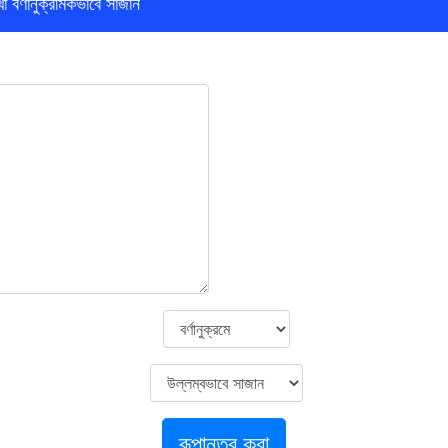
া বর্ণানুক্রমিকভাবে সাজান
রূপান্তর করা