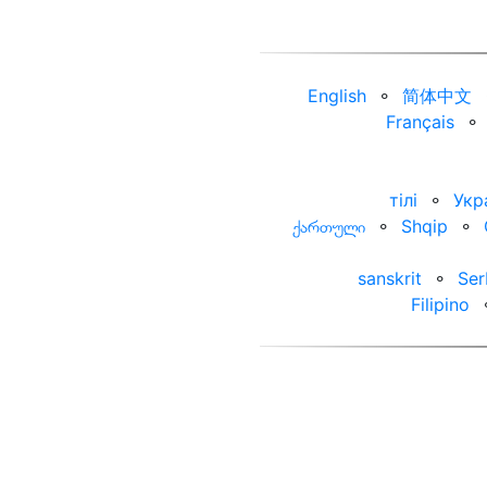
English
⚬
简体中文
Français
⚬
тілі
⚬
Укр
ქართული
⚬
Shqip
⚬
sanskrit
⚬
Ser
Filipino