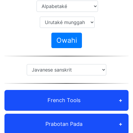
Owahi
French Tools
Prabotan Pada