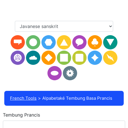
French Tools
Alpabetaké Tembung Basa Prancis
Tembung Prancis