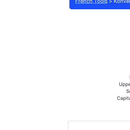
French Tools
Konver
Uppe
S
Capit