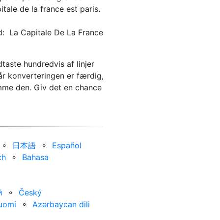
ale de la france est paris.
rd: La Capitale De La France
dtaste hundredvis af linjer
år konverteringen er færdig,
emme den. Giv det en chance
⚬
日本語
⚬
Español
ch
⚬
Bahasa
ӣ
⚬
Český
uomi
⚬
Azərbaycan dili