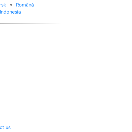
rsk
⚬
Română
Indonesia
ct us