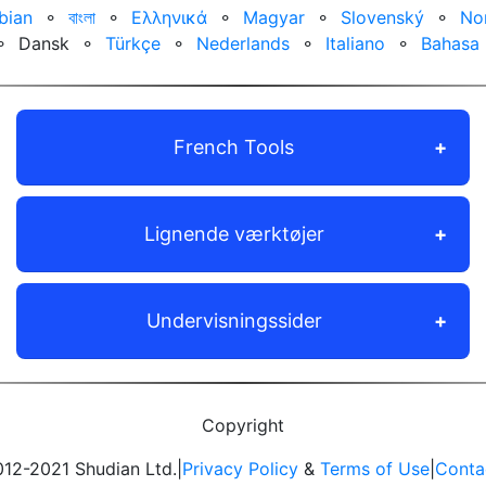
bian
⚬
বাংলা
⚬
Ελληνικά
⚬
Magyar
⚬
Slovenský
⚬
No
⚬
Dansk
⚬
Türkçe
⚬
Nederlands
⚬
Italiano
⚬
Bahasa 
French Tools
Lignende værktøjer
Undervisningssider
Copyright
12-2021 Shudian Ltd.|
Privacy Policy
&
Terms of Use
|
Conta