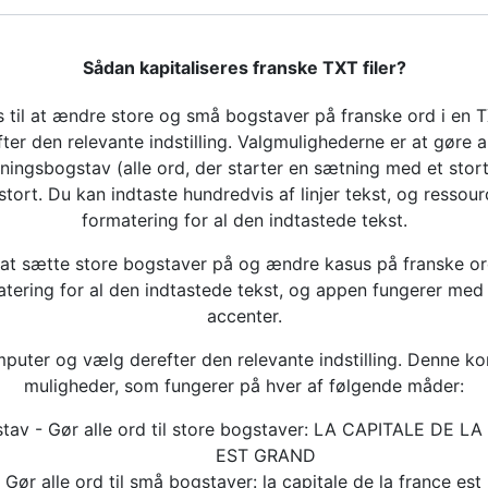
Sådan kapitaliseres franske TXT filer?
til at ændre store og små bogstaver på franske ord i en TX
r den relevante indstilling. Valgmulighederne er at gøre all
ningsbogstav (alle ord, der starter en sætning med et stort
 stort. Du kan indtaste hundredvis af linjer tekst, og resso
formatering for al den indtastede tekst.
at sætte store bogstaver på og ændre kasus på franske ord
ering for al den indtastede tekst, og appen fungerer med a
accenter.
puter og vælg derefter den relevante indstilling. Denne ko
muligheder, som fungerer på hver af følgende måder:
tav - Gør alle ord til store bogstaver: LA CAPITALE DE L
EST GRAND
Gør alle ord til små bogstaver: la capitale de la france est 