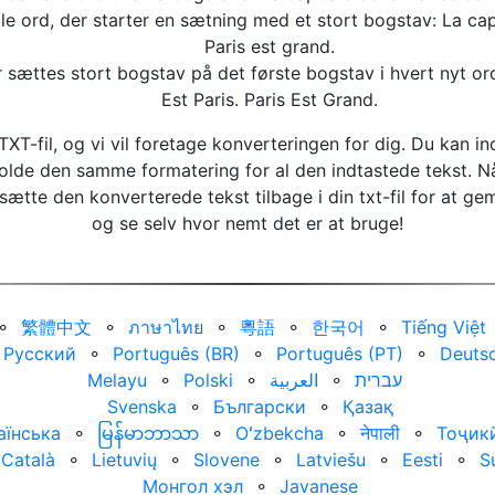
e ord, der starter en sætning med et stort bogstav: La capit
Paris est grand.
r sættes stort bogstav på det første bogstav i hvert nyt o
Est Paris. Paris Est Grand.
XT-fil, og vi vil foretage konverteringen for dig. Du kan in
holde den samme formatering for al den indtastede tekst. N
sætte den konverterede tekst tilbage i din txt-fil for at g
og se selv hvor nemt det er at bruge!
⚬
繁體中文
⚬
ภาษาไทย
⚬
粵語
⚬
한국어
⚬
Tiếng Việt
Русский
⚬
Português (BR)
⚬
Português (PT)
⚬
Deuts
Melayu
⚬
Polski
⚬
العربية‏
⚬
עברית‏
Svenska
⚬
Български
⚬
Қазақ
аїнська
⚬
မြန်မာဘာသာ
⚬
Oʻzbekcha
⚬
नेपाली
⚬
Тоҷик
Català
⚬
Lietuvių
⚬
Slovene
⚬
Latviešu
⚬
Eesti
⚬
S
Монгол хэл
⚬
Javanese