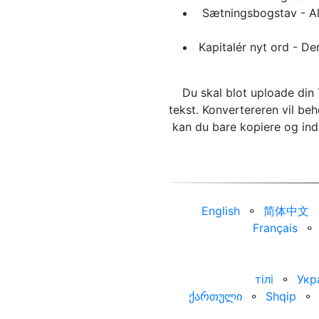
Sætningsbogstav - All
Kapitalér nyt ord - De
Du skal blot uploade din T
tekst. Konvertereren vil be
kan du bare kopiere og ind
English
⚬
简体中文
Français
⚬
тілі
⚬
Укр
ქართული
⚬
Shqip
⚬