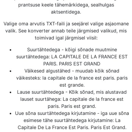
prantsuse keele tähemärkidega, sealhulgas
aktsentidega.
Valige oma arvutis TXT-faili ja seejärel valige asjaomane
valik. See konverter annab teile järgmised valikud, mis
toimivad igal järgmisel viisil:
Suurtähtedega - kõigi sõnade muutmine
suurtähtedega: LA CAPITALE DE LA FRANCE EST
PARIS. PARIS EST GRAND
Väikesed algustähed - muudab kõik sõnad
väikesteks: la capitale de la france est paris. paris
est grande.
Lause suurtähtedega - Kõik sõnad, mis alustavad
lauset suurtähega: La capitale de la france est
paris. Paris est grand.
Uue sõna suurtähtedega kirjutamine - iga uue sõna
esimese tähe suurtähtedega kirjutamine: La
Capitale De La France Est Paris. Paris Est Grand.