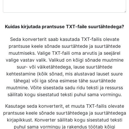
Kuidas kirjutada prantsuse TXT-faile suurtähtedega?
Seda konverterit saab kasutada TXT-failis olevate
prantsuse keele sõnade suurtähtede ja suurtähtede
muutmiseks. Valige TXT-faili oma arvutis ja seejärel
valige vastav valik. Valikud on kõigi sõnade muutmine
suur- või väiketähtedega, lause suurtähtede
kehtestamine (kõik sõnad, mis alustavad lauset suure
tähega) või iga sõna esimese tähe suurtähtede
muutmine. Võite sisestada sadu ridu teksti ja ressurss
säilitab kogu sisestatud teksti puhul sama vormingu.
Kasutage seda konverterit, et muuta TXT-failis olevate
prantsuse keele sõnade suurtähtedega ja suurtähtedega
kirjapikkust. Konverter säilitab kogu sisestatud teksti
puhul sama vormingu ja rakendus töötab kõigi