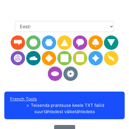
French Tools
Teisenda prantsuse keele TXT failid
suurtähtedest väiketähtedeks