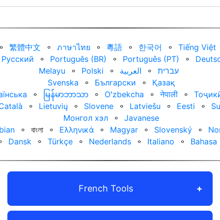
⚬
繁體中文
⚬
ภาษาไทย
⚬
粵語
⚬
한국어
⚬
Tiếng Việt
Русский
⚬
Português (BR)
⚬
Português (PT)
⚬
Deuts
Melayu
⚬
Polski
⚬
العربية‏
⚬
עברית‏
Svenska
⚬
Български
⚬
Қазақ
аїнська
⚬
မြန်မာဘာသာ
⚬
Oʻzbekcha
⚬
नेपाली
⚬
Тоҷик
Català
⚬
Lietuvių
⚬
Slovene
⚬
Latviešu
⚬
Eesti
⚬
S
Монгол хэл
⚬
Javanese
bian
⚬
বাংলা
⚬
Ελληνικά
⚬
Magyar
⚬
Slovenský
⚬
No
⚬
Dansk
⚬
Türkçe
⚬
Nederlands
⚬
Italiano
⚬
Bahasa 
French Tools