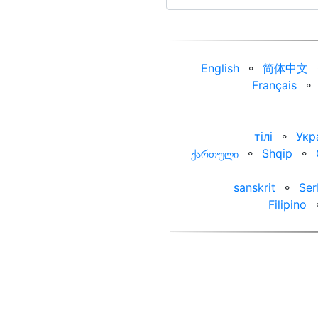
English
⚬
简体中文
Français
⚬
тілі
⚬
Укр
ქართული
⚬
Shqip
⚬
sanskrit
⚬
Ser
Filipino