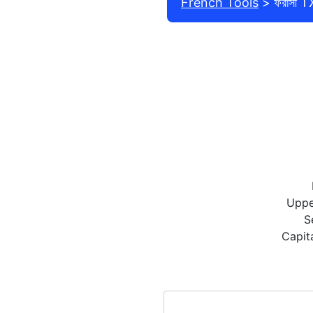
French Tools
ফরাসী T
Uppe
S
Capit