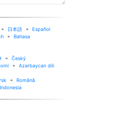
⚬
日本語
⚬
Español
ch
⚬
Bahasa
ӣ
⚬
Český
uomi
⚬
Azərbaycan dili
rsk
⚬
Română
Indonesia