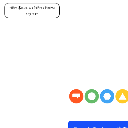
মাসিক $৩.২৮ এর বিনিময়ে বিজ্ঞাপন
বন্ধ করুন