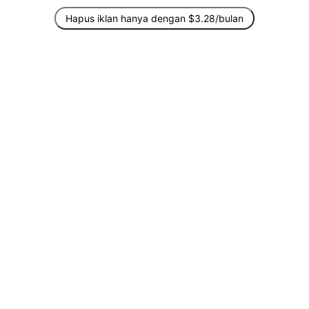
Hapus iklan hanya dengan $3.28/bulan