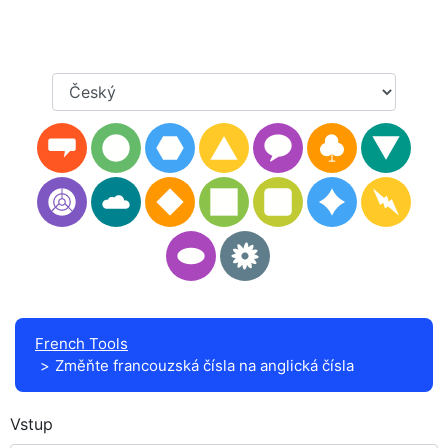
French Tools
Změňte francouzská čísla na anglická čísla
Vstup