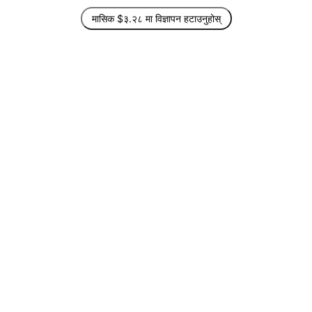
मासिक $३.२८ मा विज्ञापन हटाउनुहोस्