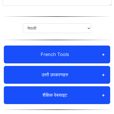
French Tools
उस्तै उपकरणहरु
शैक्षिक वेबसाइट