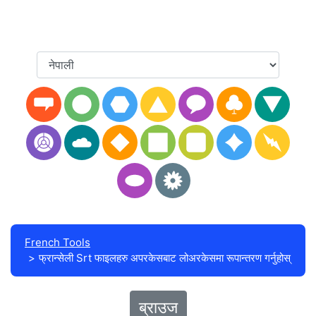
French Tools
फ्रान्सेली Srt फाइलहरु अपरकेसबाट लोअरकेसमा रूपान्तरण गर्नुहोस्
ब्राउज