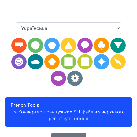
French Tools
Конвертер французьких Srt-файлів з верхнього
регістру в нижній