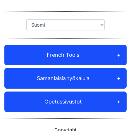
French Tools
Samanlaisia työkaluja
Opetussivustot
Copyright