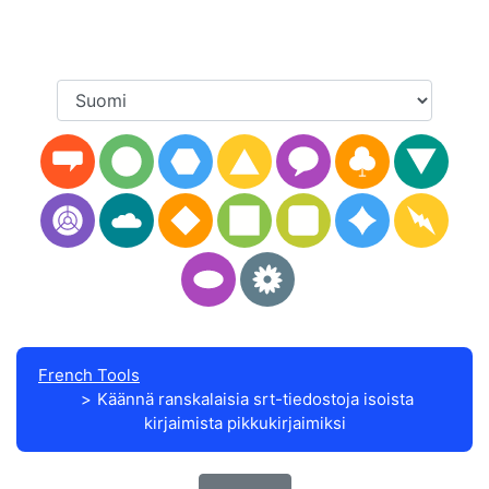
French Tools
Käännä ranskalaisia srt-tiedostoja isoista
kirjaimista pikkukirjaimiksi