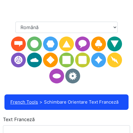
French Tools
Schimbare Orientare Text Franceză
Text Franceză