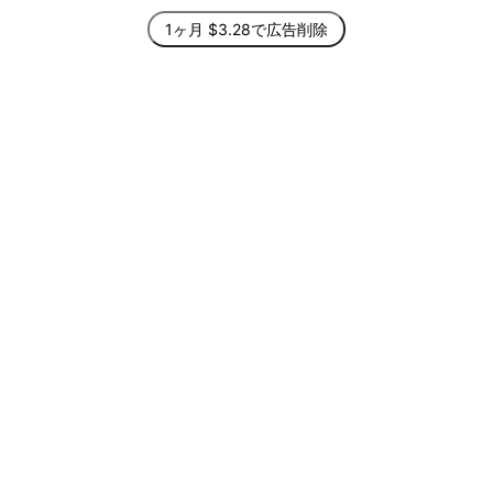
1ヶ月 $3.28で広告削除