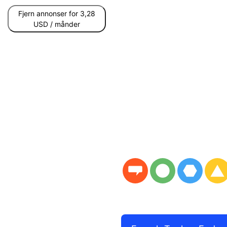
Fjern annonser for 3,28
USD / månder