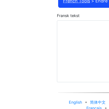
French Tools
Endre 
Fransk tekst
English
⚬
简体中文
Français
⚬