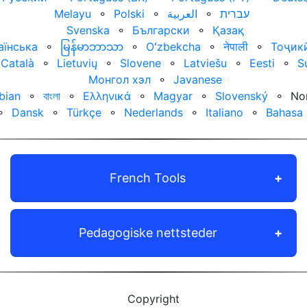
Melayu
⚬
Polski
⚬
العربية‏
⚬
עברית‏
Svenska
⚬
Български
⚬
Қазақ
аїнська
⚬
မြန်မာဘာသာ
⚬
Oʻzbekcha
⚬
नेपाली
⚬
Тоҷик
Català
⚬
Lietuvių
⚬
Slovene
⚬
Latviešu
⚬
Eesti
⚬
S
Монгол хэл
⚬
Javanese
bian
⚬
বাংলা
⚬
Ελληνικά
⚬
Magyar
⚬
Slovenský
⚬
No
⚬
Dansk
⚬
Türkçe
⚬
Nederlands
⚬
Italiano
⚬
Bahasa 
French Tools
Pedagogiske nettsteder
Copyright