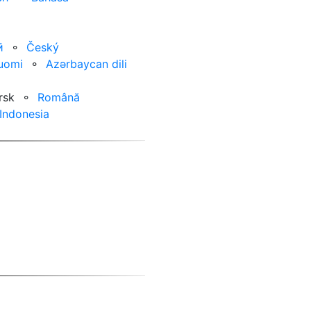
ӣ
⚬
Český
uomi
⚬
Azərbaycan dili
rsk
⚬
Română
Indonesia