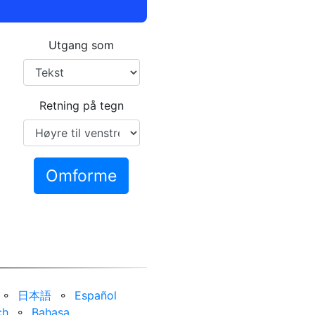
Utgang som
Retning på tegn
Omforme
⚬
日本語
⚬
Español
ch
⚬
Bahasa