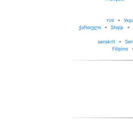
тілі
⚬
Укр
ქართული
⚬
Shqip
⚬
sanskrit
⚬
Ser
Filipino