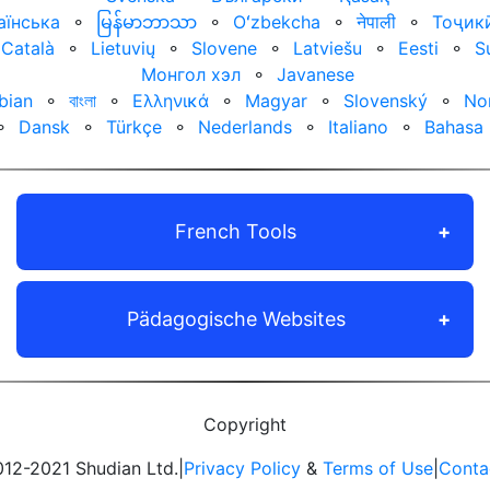
аїнська
⚬
မြန်မာဘာသာ
⚬
Oʻzbekcha
⚬
नेपाली
⚬
Тоҷик
Català
⚬
Lietuvių
⚬
Slovene
⚬
Latviešu
⚬
Eesti
⚬
S
Монгол хэл
⚬
Javanese
bian
⚬
বাংলা
⚬
Ελληνικά
⚬
Magyar
⚬
Slovenský
⚬
No
⚬
Dansk
⚬
Türkçe
⚬
Nederlands
⚬
Italiano
⚬
Bahasa 
French Tools
Pädagogische Websites
Copyright
12-2021 Shudian Ltd.|
Privacy Policy
&
Terms of Use
|
Conta