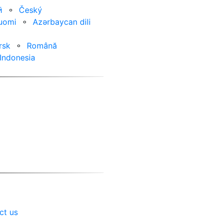
ӣ
⚬
Český
uomi
⚬
Azərbaycan dili
rsk
⚬
Română
Indonesia
ct us