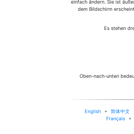
einfach ändern. Sie ist äuß
dem Bildschirm erschein
Es stehen dr
Oben-nach-unten bedeute
English
⚬
简体中文
Français
⚬