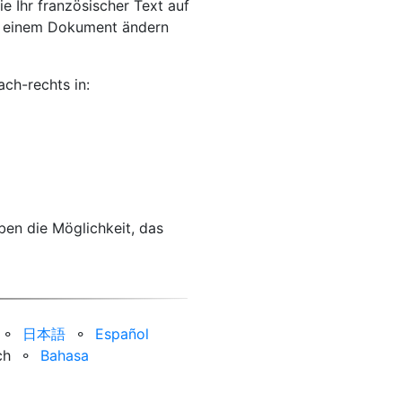
e Ihr französischer Text auf
in einem Dokument ändern
ch-rechts in:
ben die Möglichkeit, das
⚬
日本語
⚬
Español
ch
⚬
Bahasa