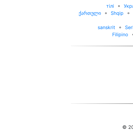
тілі
⚬
Укр
ქართული
⚬
Shqip
⚬
sanskrit
⚬
Ser
Filipino
© 20