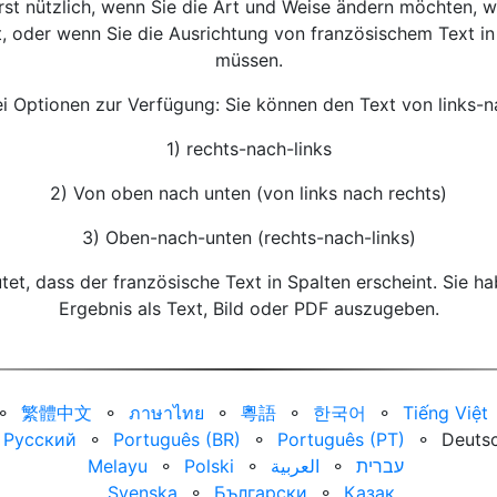
erst nützlich, wenn Sie die Art und Weise ändern möchten, wi
t, oder wenn Sie die Ausrichtung von französischem Text 
müssen.
ei Optionen zur Verfügung: Sie können den Text von links-na
1) rechts-nach-links
2) Von oben nach unten (von links nach rechts)
3) Oben-nach-unten (rechts-nach-links)
t, dass der französische Text in Spalten erscheint. Sie ha
Ergebnis als Text, Bild oder PDF auszugeben.
⚬
繁體中文
⚬
ภาษาไทย
⚬
粵語
⚬
한국어
⚬
Tiếng Việt
Русский
⚬
Português (BR)
⚬
Português (PT)
⚬
Deuts
Melayu
⚬
Polski
⚬
العربية‏
⚬
עברית‏
Svenska
⚬
Български
⚬
Қазақ