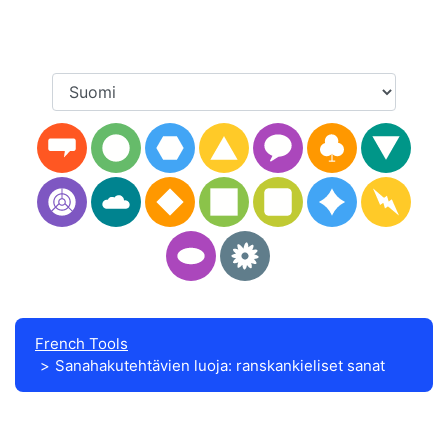
French Tools
Sanahakutehtävien luoja: ranskankieliset sanat