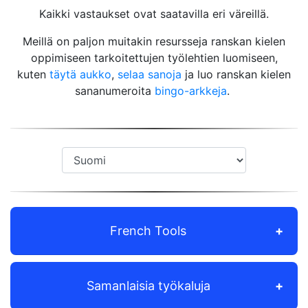
Kaikki vastaukset ovat saatavilla eri väreillä.
Meillä on paljon muitakin resursseja ranskan kielen
oppimiseen tarkoitettujen työlehtien luomiseen,
kuten
täytä aukko
,
selaa sanoja
ja luo ranskan kielen
sananumeroita
bingo-arkkeja
.
French Tools
Samanlaisia työkaluja