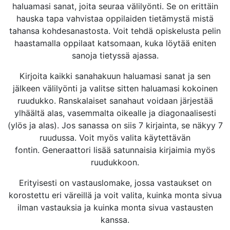
haluamasi sanat, joita seuraa välilyönti. Se on erittäin
hauska tapa vahvistaa oppilaiden tietämystä mistä
tahansa kohdesanastosta. Voit tehdä opiskelusta pelin
haastamalla oppilaat katsomaan, kuka löytää eniten
sanoja tietyssä ajassa.
Kirjoita kaikki sanahakuun haluamasi sanat ja sen
jälkeen välilyönti ja valitse sitten haluamasi kokoinen
ruudukko. Ranskalaiset sanahaut voidaan järjestää
ylhäältä alas, vasemmalta oikealle ja diagonaalisesti
(ylös ja alas). Jos sanassa on siis 7 kirjainta, se näkyy 7
ruudussa. Voit myös valita käytettävän
fontin. Generaattori lisää satunnaisia kirjaimia myös
ruudukkoon.
Erityisesti on vastauslomake, jossa vastaukset on
korostettu eri väreillä ja voit valita, kuinka monta sivua
ilman vastauksia ja kuinka monta sivua vastausten
kanssa.