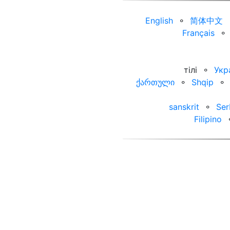
English
⚬
简体中文
Français
⚬
тілі
⚬
Укр
ქართული
⚬
Shqip
⚬
sanskrit
⚬
Ser
Filipino