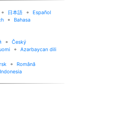
⚬
日本語
⚬
Español
ch
⚬
Bahasa
ӣ
⚬
Český
uomi
⚬
Azərbaycan dili
rsk
⚬
Română
Indonesia