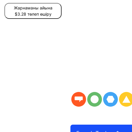
Жарнаманы айына
$3.28 төлеп өшіру