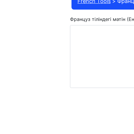
French Tools
Франц
Француз тіліндегі мәтін (Ен