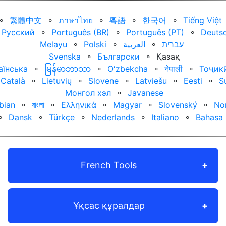
⚬
繁體中文
⚬
ภาษาไทย
⚬
粵語
⚬
한국어
⚬
Tiếng Việt
Русский
⚬
Português (BR)
⚬
Português (PT)
⚬
Deuts
Melayu
⚬
Polski
⚬
العربية‏
⚬
עברית‏
Svenska
⚬
Български
⚬
Қазақ
аїнська
⚬
မြန်မာဘာသာ
⚬
Oʻzbekcha
⚬
नेपाली
⚬
Тоҷик
Català
⚬
Lietuvių
⚬
Slovene
⚬
Latviešu
⚬
Eesti
⚬
S
Монгол хэл
⚬
Javanese
bian
⚬
বাংলা
⚬
Ελληνικά
⚬
Magyar
⚬
Slovenský
⚬
No
⚬
Dansk
⚬
Türkçe
⚬
Nederlands
⚬
Italiano
⚬
Bahasa 
French Tools
Ұқсас құралдар