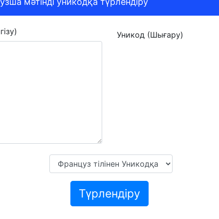
узша мәтінді уникодқа түрлендіру
гізу)
Уникод (Шығару)
Түрлендіру