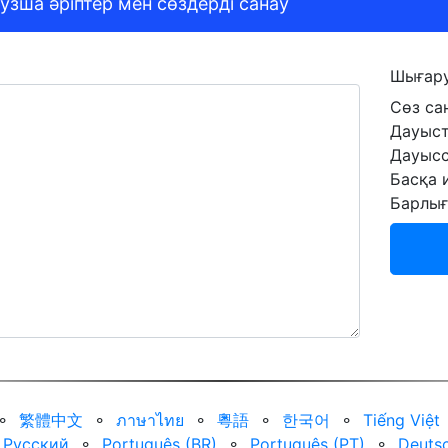
узша әріптер мен сөздерді санау
Шығар
Сөз са
Дауыст
Дауысс
Басқа 
Барлы
⚬
繁體中文
⚬
ภาษาไทย
⚬
粵語
⚬
한국어
⚬
Tiếng Việt
Русский
⚬
Português (BR)
⚬
Português (PT)
⚬
Deuts