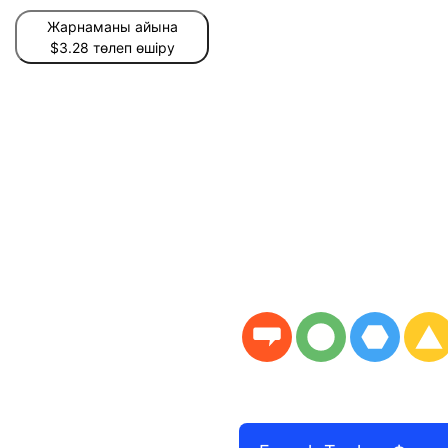
Жарнаманы айына
$3.28 төлеп өшіру