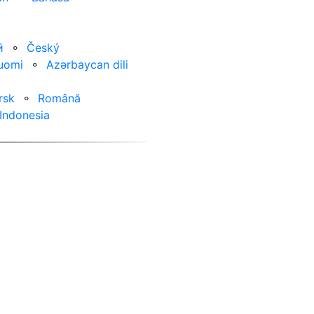
ӣ
⚬
Český
uomi
⚬
Azərbaycan dili
rsk
⚬
Română
Indonesia