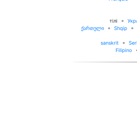
тілі
⚬
Укр
ქართული
⚬
Shqip
⚬
sanskrit
⚬
Ser
Filipino