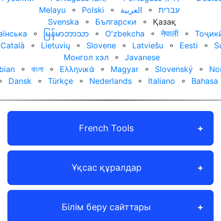
Melayu
⚬
Polski
⚬
العربية‏
⚬
עברית‏
Svenska
⚬
Български
⚬
Қазақ
аїнська
⚬
မြန်မာဘာသာ
⚬
Oʻzbekcha
⚬
नेपाली
⚬
Тоҷик
Català
⚬
Lietuvių
⚬
Slovene
⚬
Latviešu
⚬
Eesti
⚬
S
Монгол хэл
⚬
Javanese
bian
⚬
বাংলা
⚬
Ελληνικά
⚬
Magyar
⚬
Slovenský
⚬
No
⚬
Dansk
⚬
Türkçe
⚬
Nederlands
⚬
Italiano
⚬
Bahasa 
French Tools
Ұқсас құралдар
Білім беру сайттары