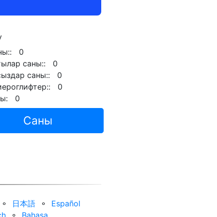
у
ны:: 0
ылар саны:: 0
ыздар саны:: 0
иероглифтер:: 0
ғы: 0
Саны
⚬
日本語
⚬
Español
ch
⚬
Bahasa