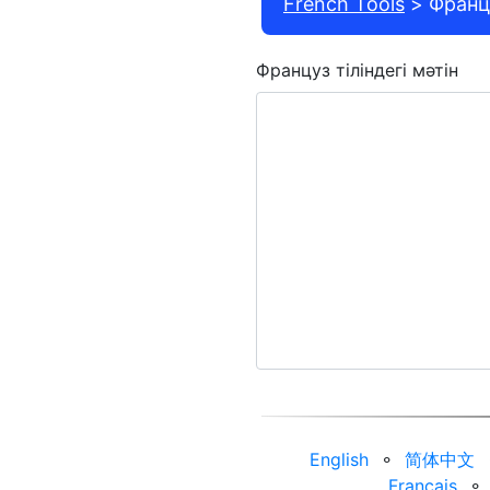
French Tools
Франц
Француз тіліндегі мәтін
English
⚬
简体中文
Français
⚬