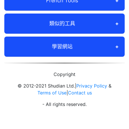
French Tools
類似的工具
學習網站
Copyright
© 2012-2021 Shudian Ltd.|
Privacy Policy
&
Terms of Use
|
Contact us
- All rights reserved.