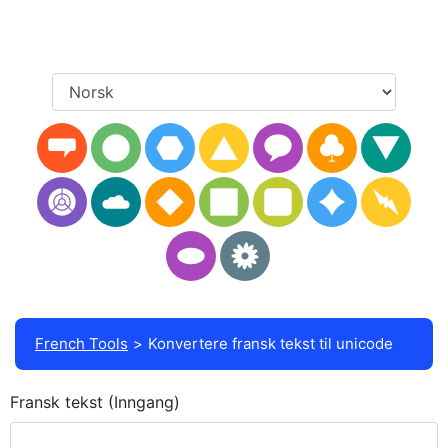
French Tools
Konvertere fransk tekst til unicode
Fransk tekst (Inngang)