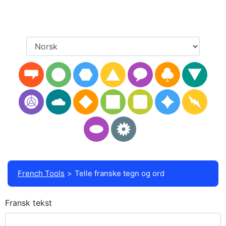
French Tools
Telle franske tegn og ord
Fransk tekst