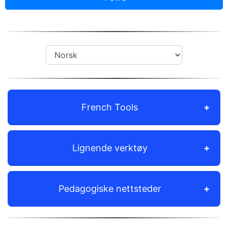
French Tools
Lignende verktøy
Pedagogiske nettsteder