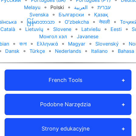
Русский
⚬
Português (BR)
⚬
Português (PT)
⚬
Deuts
Melayu
⚬
Polski
⚬
العربية‏
⚬
עברית‏
Svenska
⚬
Български
⚬
Қазақ
аїнська
⚬
မြန်မာဘာသာ
⚬
Oʻzbekcha
⚬
नेपाली
⚬
Тоҷик
Català
⚬
Lietuvių
⚬
Slovene
⚬
Latviešu
⚬
Eesti
⚬
S
Монгол хэл
⚬
Javanese
bian
⚬
বাংলা
⚬
Ελληνικά
⚬
Magyar
⚬
Slovenský
⚬
No
⚬
Dansk
⚬
Türkçe
⚬
Nederlands
⚬
Italiano
⚬
Bahasa 
French Tools
Podobne Narzędzia
Strony edukacyjne