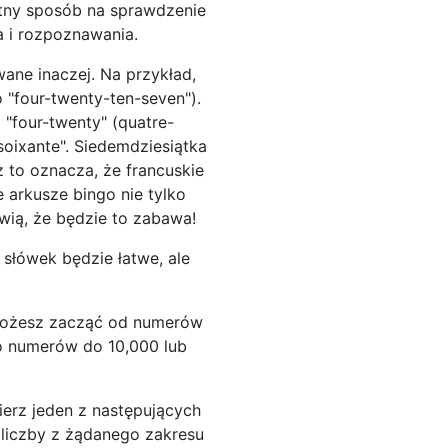
etny sposób na sprawdzenie
a i rozpoznawania.
ane inaczej. Na przykład,
 "four-twenty-ten-seven").
 "four-twenty" (quatre-
"soixante". Siedemdziesiątka
ż to oznacza, że francuskie
arkusze bingo nie tylko
wią, że będzie to zabawa!
 słówek będzie łatwe, ale
 możesz zacząć od numerów
o numerów do 10,000 lub
ierz jeden z następujących
e liczby z żądanego zakresu