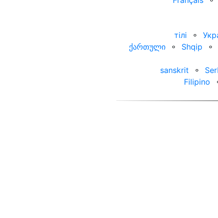
Français
⚬
тілі
⚬
Укр
ქართული
⚬
Shqip
⚬
sanskrit
⚬
Ser
Filipino