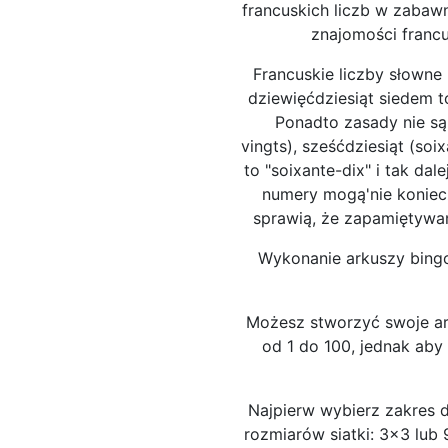
francuskich liczb w zabaw
znajomości francu
Francuskie liczby słowne
dziewięćdziesiąt siedem t
Ponadto zasady nie są 
vingts), sześćdziesiąt (soi
to "soixante-dix" i tak da
numery mogą'nie koniec
sprawią, że zapamiętywan
Wykonanie arkuszy bingo 
Możesz stworzyć swoje ar
od 1 do 100, jednak ab
Najpierw wybierz zakres d
rozmiarów siatki: 3x3 lub 