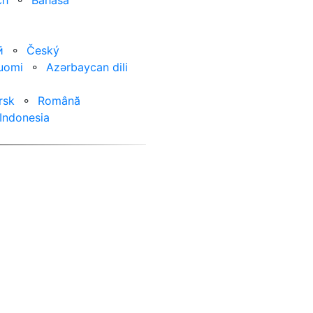
ch
⚬
Bahasa
ӣ
⚬
Český
uomi
⚬
Azərbaycan dili
rsk
⚬
Română
Indonesia