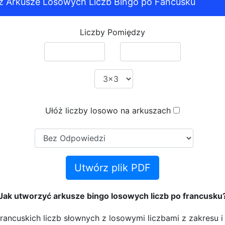
z Arkusze Losowych Liczb Bingo po Fancusku
Liczby Pomiędzy
Ułóż liczby losowo na arkuszach
Utwórz plik PDF
Jak utworzyć arkusze bingo losowych liczb po francusku
rancuskich liczb słownych z losowymi liczbami z zakresu 