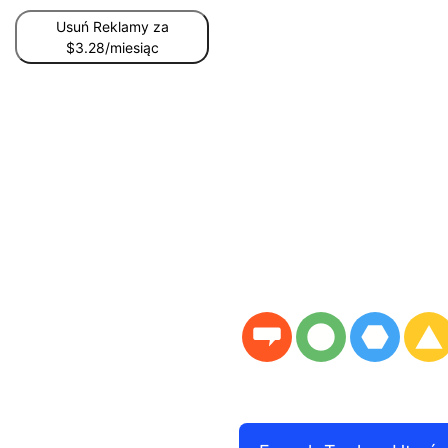
Usuń Reklamy za
$3.28/miesiąc