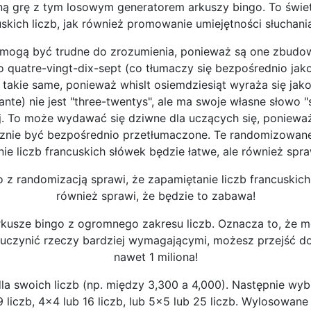
ną grę z tym losowym generatorem arkuszy bingo. To świ
skich liczb, jak również promowanie umiejętności słuchani
 mogą być trudne do zrozumienia, ponieważ są one zbudow
o quatre-vingt-dix-sept (co tłumaczy się bezpośrednio jako
takie same, ponieważ whislt osiemdziesiąt wyraża się jako
xante) nie jest "three-twentys", ale ma swoje własne słowo 
lej. To może wydawać się dziwne dla uczących się, poniewa
znie być bezpośrednio przetłumaczone. Te randomizowane 
ie liczb francuskich słówek będzie łatwe, ale również spra
z randomizacją sprawi, że zapamiętanie liczb francuskich
również sprawi, że będzie to zabawa!
kusze bingo z ogromnego zakresu liczb. Oznacza to, że
y uczynić rzeczy bardziej wymagającymi, możesz przejść d
nawet 1 miliona!
la swoich liczb (np. między 3,300 a 4,000). Następnie wyb
9 liczb, 4x4 lub 16 liczb, lub 5x5 lub 25 liczb. Wylosowan