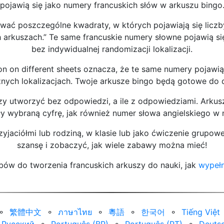
pojawią się jako numery francuskich słów w arkuszu bingo
wać poszczególne kwadraty, w których pojawiają się liczb
ch arkuszach.” Te same francuskie numery słowne pojawią s
bez indywidualnej randomizacji lokalizacji.
 on different sheets oznacza, że te same numery pojawią
nych lokalizacjach. Twoje arkusze bingo będą gotowe do 
zy utworzyć bez odpowiedzi, a ile z odpowiedziami. Arku
 wybraną cyfrę, jak również numer słowa angielskiego w 
yjaciółmi lub rodziną, w klasie lub jako ćwiczenie grupow
szansę i zobaczyć, jak wiele zabawy można mieć!
ów do tworzenia francuskich arkuszy do nauki, jak
wypełn
⚬
繁體中文
⚬
ภาษาไทย
⚬
粵語
⚬
한국어
⚬
Tiếng Việt