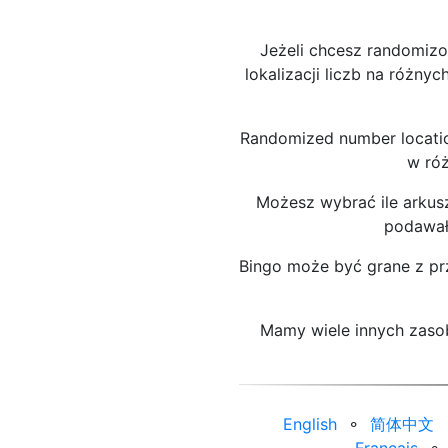
Jeżeli chcesz randomizo
lokalizacji liczb na różny
Randomized number location
w róż
Możesz wybrać ile arkus
podawały
Bingo może być grane z prz
Mamy wiele innych zasob
English
⚬
简体中文