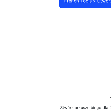
French Tools
Utwór
Stwórz arkusze bingo dla f