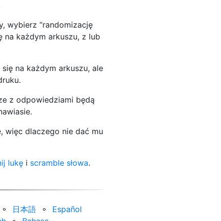
.
y, wybierz “randomizację
ię na każdym arkuszu, z lub
 się na każdym arkuszu, ale
druku.
sze z odpowiedziami będą
nawiasie.
e, więc dlaczego nie dać mu
ij lukę
i
scramble słowa
.
⚬
日本語
⚬
Español