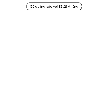
Gỡ quảng cáo với $3,28/tháng