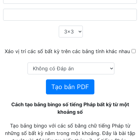
Xáo vị trí các số bất kỳ trên các bảng tính khác nhau
Tạo bản PDF
Cách tạo bảng bingo số tiếng Pháp bất kỳ từ một
khoảng số
Tạo bảng bingo với các số bằng chữ tiếng Pháp từ
những số bất kỳ nằm trong một khoảng. Đây là bài tập