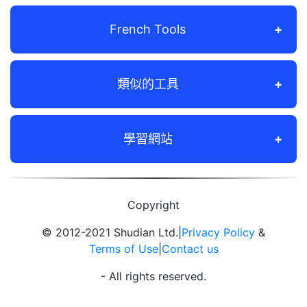
French Tools
類似的工具
學習網站
Copyright
© 2012-2021 Shudian Ltd.|
Privacy Policy
&
Terms of Use
|
Contact us
- All rights reserved.