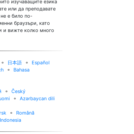
които изучаващите езика
ате или да преподавате
не е било по-
менни браузъри, като
и и вижте колко много
⚬
日本語
⚬
Español
ch
⚬
Bahasa
ӣ
⚬
Český
uomi
⚬
Azərbaycan dili
rsk
⚬
Română
Indonesia