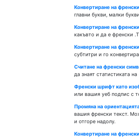
Конвертиране на френски 
главни букви, малки букв
Конвертиране на френски
какъвто и да е френски .
Конвертиране на френски 
субтитри и го конвертира
Считане на френски симв
да знаят статистиката на
Френски шрифт като из
или вашия уеб подпис с т
Промяна на ориентацията
вашия френски текст. Мож
и отгоре надолу.
Конвертиране на френски