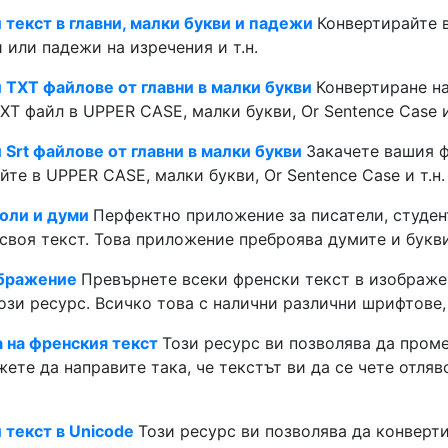
текст в главни, малки букви и падежи
Конвертирайте 
и или падежи на изречения и т.н.
 TXT файлове от главни в малки букви
Конвертиране н
TXT файл в UPPER CASE, малки букви, Or Sentence Case и
Srt файлове от главни в малки букви
Закачете вашия ф
йте в UPPER CASE, малки букви, Or Sentence Case и т.н.
оли и думи
Перфектно приложение за писатели, студент
 своя текст. Това приложение преброява думите и букви
ображение
Превърнете всеки френски текст в изображ
ози ресурс. Всичко това с налични различни шрифтове,
 на френския текст
Този ресурс ви позволява да пром
ете да направите така, че текстът ви да се чете отляв
 текст в Unicode
Този ресурс ви позволява да конверт