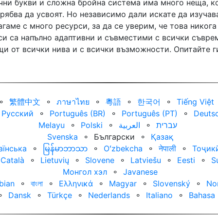
учни букви и сложна бройна система има много неща, 
рябва да усвоят. Но независимо дали искате да изучав
гаме с много ресурси, за да се уверим, че това никога 
си са напълно адаптивни и съвместими с всички съвре
щи от всички нива и с всички възможности. Опитайте г
⚬
繁體中文
⚬
ภาษาไทย
⚬
粵語
⚬
한국어
⚬
Tiếng Việt
Русский
⚬
Português (BR)
⚬
Português (PT)
⚬
Deuts
Melayu
⚬
Polski
⚬
العربية‏
⚬
עברית‏
Svenska
⚬
Български
⚬
Қазақ
аїнська
⚬
မြန်မာဘာသာ
⚬
Oʻzbekcha
⚬
नेपाली
⚬
Тоҷик
Català
⚬
Lietuvių
⚬
Slovene
⚬
Latviešu
⚬
Eesti
⚬
S
Монгол хэл
⚬
Javanese
bian
⚬
বাংলা
⚬
Ελληνικά
⚬
Magyar
⚬
Slovenský
⚬
No
⚬
Dansk
⚬
Türkçe
⚬
Nederlands
⚬
Italiano
⚬
Bahasa 