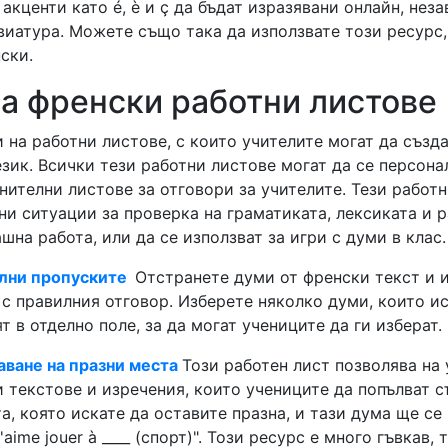
 акценти като é, è и ç да бъдат изразявани онлайн, нез
иатура. Можете също така да използвате този ресурс,
ски.
на френски работни листове
на работни листове, с които учителите могат да създа
зик. Всички тези работни листове могат да се персона
нителни листове за отговори за учителите. Тези работн
ни ситуации за проверка на граматиката, лексиката и р
шна работа, или да се използват за игри с думи в клас.
лни пропуските
Отстранете думи от френски текст и и
 с правилния отговор. Изберете няколко думи, които и
т в отделно поле, за да могат учениците да ги изберат.
ване на празни места
Този работен лист позволява на 
 текстове и изречения, които учениците да попълват с
а, която искате да оставите празна, и тази дума ще се 
aime jouer à ____ (спорт)". Този ресурс е много гъвкав,