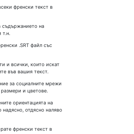
всеки френски текст в
а съдържанието на
 т.н.
ренски .SRT файл със
и и всички, които искат
те във вашия текст.
ение за социалните мрежи
 размери и цветове.
ените ориентацията на
о надясно, отдясно наляво
ирате френски текст в