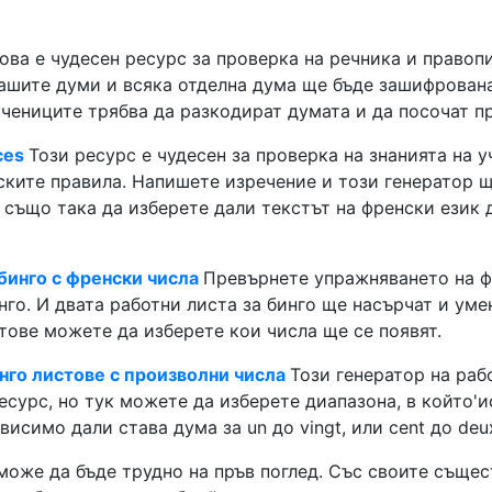
ова е чудесен ресурс за проверка на речника и правоп
вашите думи и всяка отделна дума ще бъде зашифрован
учениците трябва да разкодират думата и да посочат п
ces
Този ресурс е чудесен за проверка на знанията на у
ските правила. Напишете изречение и този генератор 
също така да изберете дали текстът на френски език 
бинго с френски числа
Превърнете упражняването на ф
инго. И двата работни листа за бинго ще насърчат и уме
тове можете да изберете кои числа ще се появят.
нго листове с произволни числа
Този генератор на раб
сурс, но тук можете да изберете диапазона, в който'и
исимо дали става дума за un до vingt, или cent до deux
може да бъде трудно на пръв поглед. Със своите съще