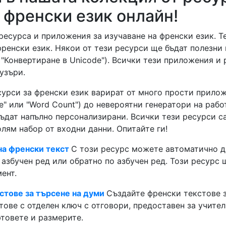
 френски език онлайн!
ресурса и приложения за изучаване на френски език. Т
френски език. Някои от тези ресурси ще бъдат полезни 
"Конвертиране в Unicode"). Всички тези приложения и 
узъри.
урси за френски език варират от много прости прило
e" или "Word Count") до невероятни генератори на раб
бъдат напълно персонализирани. Всички тези ресурси с
олям набор от входни данни. Опитайте ги!
а френски текст
С този ресурс можете автоматично д
 азбучен ред или обратно по азбучен ред. Този ресурс 
ент.
стове за търсене на думи
Създайте френски текстове з
тове с отделен ключ с отговори, предоставен за учител
товете и размерите.