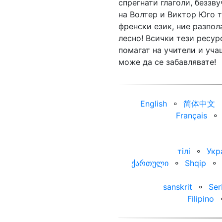
спрегнати глаголи, беззв
на Волтер и Виктор Юго т
френски език, ние разпола
лесно! Всички тези ресур
помагат на учители и уча
може да се забавлявате!
English
⚬
简体中文
Français
⚬
тілі
⚬
Укр
ქართული
⚬
Shqip
⚬
sanskrit
⚬
Ser
Filipino