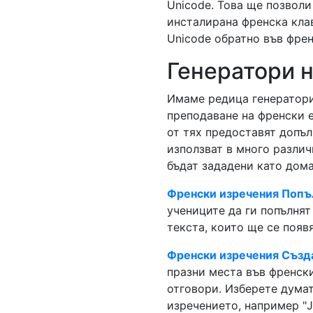
Unicode. Това ще позволи
инсталирана френска клав
Unicode обратно във френ
Генератори 
Имаме редица генератори 
преподаване на френски е
от тях предоставят допъл
използват в много различ
бъдат зададени като дома
Френски изречения Попъ
учениците да ги попълнят
текста, които ще се появя
Френски изречения Създа
празни места във френски
отговори. Изберете думат
изречението, например "J'