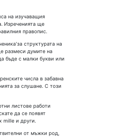
иса на изучаващия
а. Изреченията ще
равилния правопис.
ченика'за структурата на
ще размеси думите на
да бъде с малки букви или
ренските числа в забавна
нията за слушане. С този
отни листове работи
скате да се появят
 mille и други.
ствителни от мъжки род,