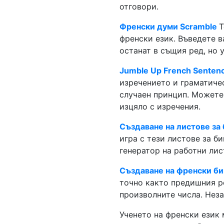
отговори.
Френски думи Scramble
Т
френски език. Въведете 
останат в същия ред, но 
Jumble Up French Senten
изречението и граматиче
случаен принцип. Можете 
изцяло с изречения.
Създаване на листове за 
игра с тези листове за б
генератор на работни лис
Създаване на френски би
точно както предишния ре
произволните числа. Незав
Ученето на френски език 