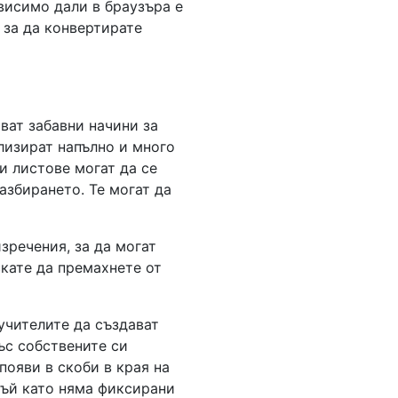
ависимо дали в браузъра е
 за да конвертирате
ват забавни начини за
лизират напълно и много
и листове могат да се
азбирането. Те могат да
зречения, за да могат
скате да премахнете от
учителите да създават
ъс собствените си
появи в скоби в края на
 тъй като няма фиксирани