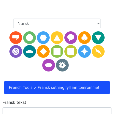
French Tools
Fransk setning fyll inn tomrommet
Fransk tekst