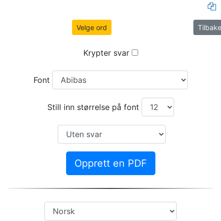
Velge ord
Tilbakes
Krypter svar
Font
Still inn størrelse på font
Opprett en PDF