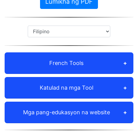
Lumikha ng PDF
French Tools
Katulad na mga Tool
Mga pang-edukasyon na website