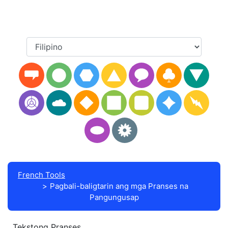
French Tools
Pagbali-baligtarin ang mga Pranses na
Pangungusap
Tekstong Pranses